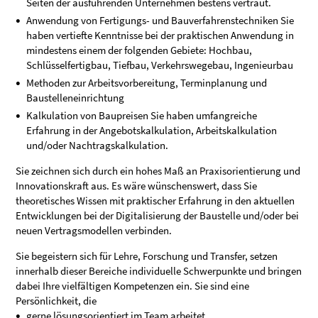
Seiten der ausführenden Unternehmen bestens vertraut.
Anwendung von Fertigungs- und Bauverfahrenstechniken Sie
haben vertiefte Kenntnisse bei der praktischen Anwendung in
mindestens einem der folgenden Gebiete: Hochbau,
Schlüsselfertigbau, Tiefbau, Verkehrswegebau, Ingenieurbau
Methoden zur Arbeitsvorbereitung, Terminplanung und
Baustelleneinrichtung
Kalkulation von Baupreisen Sie haben umfangreiche
Erfahrung in der Angebotskalkulation, Arbeitskalkulation
und/oder Nachtragskalkulation.
Sie zeichnen sich durch ein hohes Maß an Praxisorientierung und
Innovationskraft aus. Es wäre wünschenswert, dass Sie
theoretisches Wissen mit praktischer Erfahrung in den aktuellen
Entwicklungen bei der Digitalisierung der Baustelle und/oder bei
neuen Vertragsmodellen verbinden.
Sie begeistern sich für Lehre, Forschung und Transfer, setzen
innerhalb dieser Bereiche individuelle Schwerpunkte und bringen
dabei Ihre vielfältigen Kompetenzen ein. Sie sind eine
Persönlichkeit, die
gerne lösungsorientiert im Team arbeitet