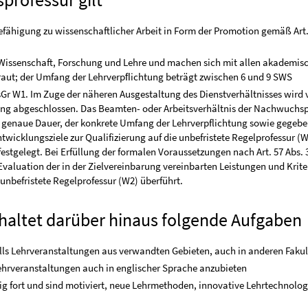
fähigung zu wissenschaftlicher Arbeit in Form der Promotion gemäß Art.
Wissenschaft, Forschung und Lehre und machen sich mit allen akademis
traut; der Umfang der Lehrverpﬂichtung beträgt zwischen 6 und 9 SWS
esGr W1. Im Zuge der näheren Ausgestaltung des Dienstverhältnisses wird 
rung abgeschlossen. Das Beamten- oder Arbeitsverhältnis der Nachwuchsp
 Die genaue Dauer, der konkrete Umfang der Lehrverpflichtung sowie gegebe
twicklungsziele zur Qualifizierung auf die unbefristete Regelprofessur (
estgelegt. Bei Erfüllung der formalen Voraussetzungen nach Art. 57 Abs. 3
Evaluation der in der Zielvereinbarung vereinbarten Leistungen und Krite
unbefristete Regelprofessur (W2) überführt.
nhaltet darüber hinaus folgende Aufgaben
ls Lehrveranstaltungen aus verwandten Gebieten, auch in anderen Faku
Lehrveranstaltungen auch in englischer Sprache anzubieten
etig fort und sind motiviert, neue Lehrmethoden, innovative Lehrtechnolo