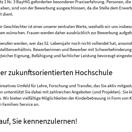
atz 1 Nr. 3 BayHIG geforderten besonderen Praxiserfahrung. Personen, die 
aben, sind von der Bewerbung ausgeschlossen, da die Stelle dem Erwerb
t dient.
ler Geschlechter ist einer unserer zentralen Werte, weshalb wir uns insbes
nen wünschen. Frauen werden daher ausdrücklich zur Bewerbung aufgefo
erufen werden, wer das 52. Lebensjahr noch nicht vollendet hat, ansons
gestelltenverhältnis. Bewerberinnen und Bewerber mit Schwerbehinderun
leicher Eignung, Befähigung und fachlicher Leistung bevorzugt eingestel
ner zukunftsorientierten Hochschule
kreatives Umfeld für Lehre, Forschung und Transfer, das Sie aktiv mitgest
 unterstützt Sie dabei mit zahlreichen Angeboten (und Projekten). Sie 
ten. Wir bieten vielfältige Möglichkeiten der Kinderbetreuung in Form von 
 Familien-Service an.
auf, Sie kennenzulernen!