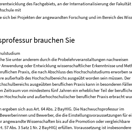
terentwicklung des Fachgebiets, an der Internationalisierung der Fakultät
hschule mit
e sich bei Projekten der angewandten Forschung und im Bereich des Wis
professur brauchen Sie
hulstudium
he Sie unter anderem durch die Probelehrveranstaltungen nachweisen
r Anwendung oder Entwicklung wissenschaftlicher Erkenntnisse und Met
beruﬂichen Praxis, die nach Abschluss des Hochschulstudiums erworben s
hre außerhalb des Hochschulbereichs ausgeübt worden sein müssen. Der
hschulbereichs ausgeübten beruﬂichen Praxis kann in besonderen Fälle
en Zeitraum von mindestens fünf Jahren ein erheblicher Teil der beruﬂich
hen Hochschule und außerhochschulischer beruﬂicher Praxis erbracht wu
 ergeben sich aus Art. 64 Abs. 2 BayHIG. Die Nachwuchsprofessur im
 Bewerberinnen und Bewerber, die die Einstellungsvoraussetzungen für e
ür angewandte Wissenschaften bis auf die Promotion oder vergleichbare
t. 57 Abs. 3 Satz 1 Nr. 2 BayHIG) erfüllen. Voraussetzung ist insbesondere