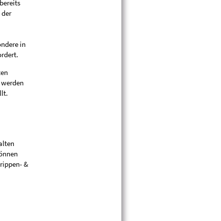
bereits
 der
ondere in
rdert.
ten
g werden
lt.
alten
können
Krippen- &