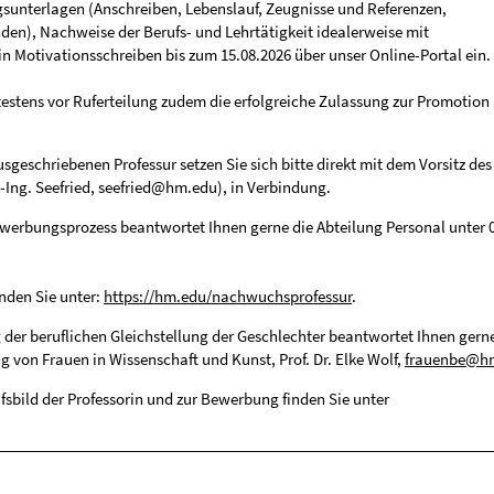
gsunterlagen (Anschreiben, Lebenslauf, Zeugnisse und Referenzen,
nden), Nachweise der Berufs- und Lehrtätigkeit idealerweise mit
n Motivationsschreiben bis zum 15.08.2026 über unser Online-Portal ein.
ätestens vor Ruferteilung zudem die erfolgreiche Zulassung zur Promotion
sgeschriebenen Professur setzen Sie sich bitte direkt mit dem Vorsitz des
.-Ing. Seefried, seefried@hm.edu), in Verbindung.
werbungsprozess beantwortet Ihnen gerne die Abteilung Personal unter 
nden Sie unter:
https://hm.edu/nachwuchsprofessur
.
 der beruflichen Gleichstellung der Geschlechter beantwortet Ihnen gern
ng von Frauen in Wissenschaft und Kunst, Prof. Dr. Elke Wolf,
frauenbe@h
sbild der Professorin und zur Bewerbung finden Sie unter