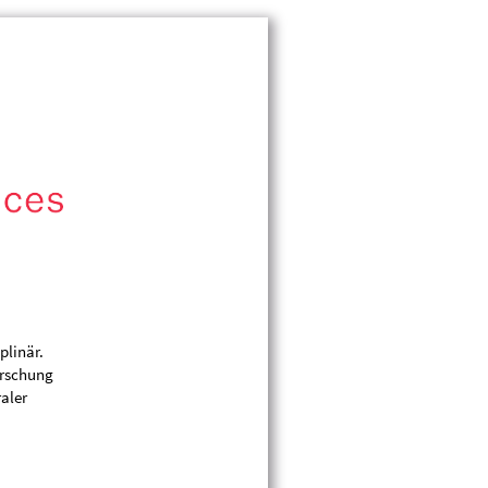
plinär.
orschung
raler