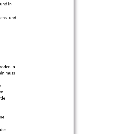
 und in
sens- und
hoden in
ein muss
n
en
rde
ine
 der