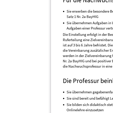
Sie erwerben die besondere Be
Satz 1 Nr. 2a BayHIG
Sie übernehmen Aufgaben in 
Aufgaben einer Professur ver
Die Einstellung erfolgt in der B
Ruferteilung eine Zielvereinba
ist auf 3 bis 6 Jahre befristet.
die Vereinbarung zusätzlicher En
werden in der Zielvereinbarung f
Nr. 2a BayHIG und bei positiver 
die Nachwuchsprofessur in eine 
Die Professur bei
Sie übernehmen gegebenenfal
Sie sind bereit und befähigt 
Sie bilden sich didaktisch st
Onlinelehre einzusetzen