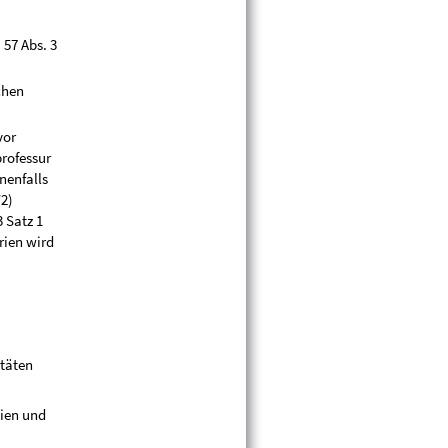
 57 Abs. 3
chen
vor
rofessur
nenfalls
W2)
 Satz 1
rien wird
ltäten
gien und