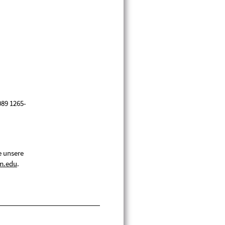
089 1265-
e unsere
m.edu
.